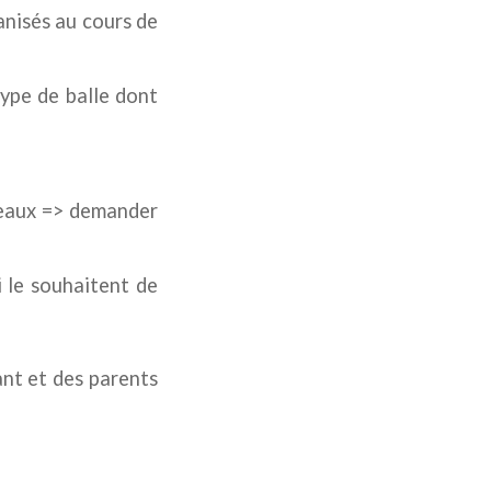
anisés au cours de
ype de balle dont
ateaux => demander
i le souhaitent de
ant et des parents