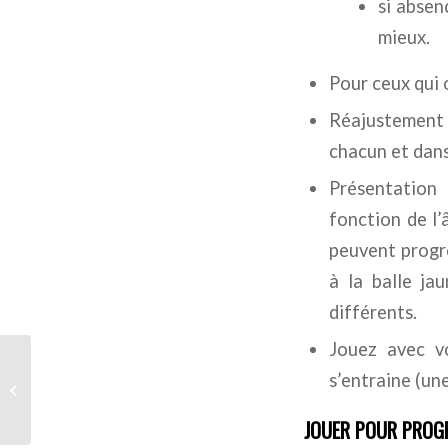
si absenc
mieux.
Pour ceux qui 
Réajustement
chacun et dans
Présentation 
fonction de l’a
peuvent progres
à la balle ja
différents.
Jouez avec vo
s’entraine (une
C’est la rentrée !
JOUER POUR PROGR