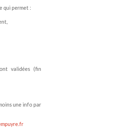
e qui permet :
ent,
nt validées (fin
oins une info par
empuyre.fr