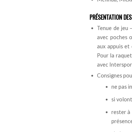
PRÉSENTATION DE
Tenue de jeu –
avec poches ou
aux appuis et 
Pour la raquett
avec Interspor
Consignes pour 
ne pas in
si volont
rester à
présence